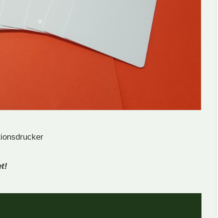
tionsdrucker
t!